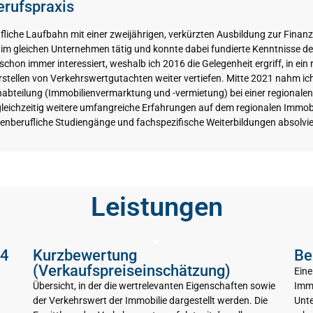
erufspraxis
liche Laufbahn mit einer zweijährigen, verkürzten Ausbildung zur Finanz
n im gleichen Unternehmen tätig und konnte dabei fundierte Kenntnisse 
hon immer interessiert, weshalb ich 2016 die Gelegenheit ergriff, in ei
rstellen von Verkehrswertgutachten weiter vertiefen. Mitte 2021 nahm ic
teilung (Immobilienvermarktung und -vermietung) bei einer regionalen B
 gleichzeitig weitere umfangreiche Erfahrungen auf dem regionalen Im
nberufliche Studiengänge und fachspezifische Weiterbildungen absolvier
Leistungen
94
Kurzbewertung
Be
(Verkaufspreiseinschätzung)
Eine
Übersicht, in der die wertrelevanten Eigenschaften sowie
Immo
der Verkehrswert der Immobilie dargestellt werden. Die
Unte