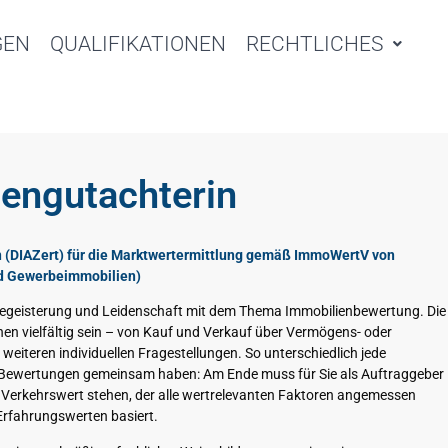
GEN
QUALIFIKATIONEN
RECHTLICHES
iengutachterin
in (DIAZert) für die Marktwertermittlung gemäß ImmoWertV von
d Gewerbeimmobilien)
 Begeisterung und Leidenschaft mit dem Thema Immobilienbewertung. Die
nen vielfältig sein – von Kauf und Verkauf über Vermögens- oder
weiteren individuellen Fragestellungen. So unterschiedlich jede
lle Bewertungen gemeinsam haben: Am Ende muss für Sie als Auftraggeber
r Verkehrswert stehen, der alle wertrelevanten Faktoren angemessen
Erfahrungswerten basiert.