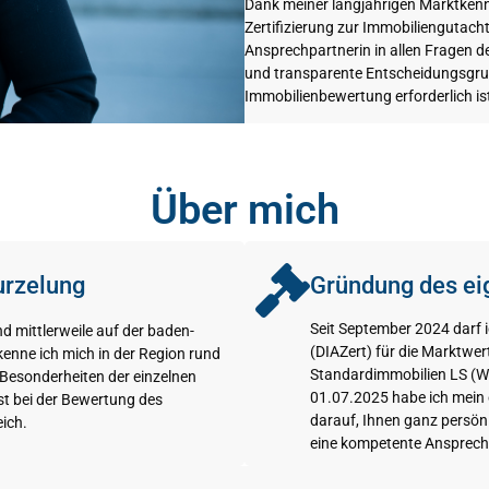
Dank meiner langjährigen Marktkennt
Zertifizierung zur Immobiliengutac
Ansprechpartnerin in allen Fragen de
und transparente Entscheidungsgru
Immobilienbewertung erforderlich is
Über mich
urzelung
Gründung des ei
Seit September 2024 darf ic
d mittlerweile auf der baden-
(DIAZert) für die Marktw
enne ich mich in der Region rund
Standardimmobilien LS (W
 Besonderheiten der einzelnen
01.07.2025 habe ich mein
st bei der Bewertung des
darauf, Ihnen ganz persön
ich.
eine kompetente Ansprechp