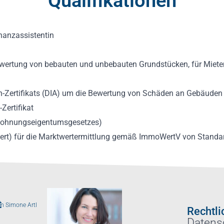
Qualifikationen
nanzassistentin
ewertung von bebauten und unbebauten Grundstücken, für Miet
-Zertifikats (DIA) um die Bewertung von Schäden an Gebäuden
Zertifikat
s Wohnungseigentumsgesetzes)
IAZert) für die Marktwertermittlung gemäß ImmoWertV von Stan
t
n Simone Artl
Rechtli
Datens