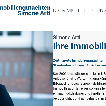
mobiliengutachten
ÜBER MICH
LEISTUN
Simone Artl
Simone Artl
Ihre Immobil
Zertifizierte Immobiliengutachter
Standardimmobilien LS (Wohn- un
Seit 2009 beschäftige ich mich mit
Anlässe für eine Wertermittlung kön
Erbauseinandersetzungen bis hin zu 
Immobilie auch ist, eines sollten a
ein nachvollziehbarer und fundierte
berücksichtigt und auf belastbaren 